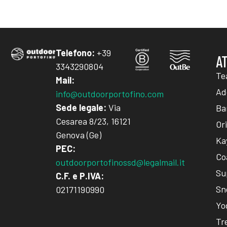
Telefono:
+39
A
3343290804
Te
Mail:
Add
info@outdoorportofino.com
Sede legale:
Via
Ba
Cesarea 8/23, 16121
Or
Genova (Ge)
Ka
PEC:
Co
outdoorportofinossd@legalmail.it
Su
C.F. e P.IVA:
Sn
02171190990
Yo
Tr