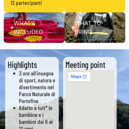
12 partecipanti
WHAT'S
WHAT TO
INCLUDED
BRING
Highlights
Meeting point
3 ore all’insegna
di sport, natura e
divertimento nel
Parco Naturale di
Portofino
Adatto a tutt* le
bambine e i
bambini dai 6 ai
12 anni