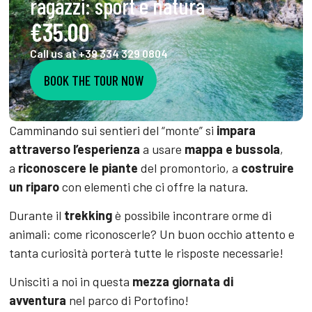
ragazzi: sport e natura
€35.00
Call us at +39 334 329 0804
BOOK THE TOUR NOW
Camminando sui sentieri del “monte” si
impara
attraverso l’esperienza
a usare
mappa e bussola
,
a
riconoscere le piante
del promontorio, a
costruire
un riparo
con elementi che ci offre la natura.
Durante il
trekking
è possibile incontrare orme di
animali: come riconoscerle? Un buon occhio attento e
tanta curiosità porterà tutte le risposte necessarie!
Unisciti a noi in questa
mezza giornata di
avventura
nel parco di Portofino!