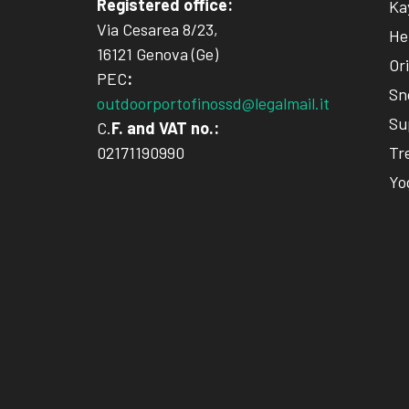
Registered office:
Ka
Via Cesarea 8/23,
He
16121 Genova (Ge)
Or
PEC
:
Sn
outdoorportofinossd@legalmail.it
Su
C.
F. and VAT no.:
Tr
02171190990
Yo