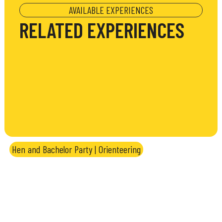
AVAILABLE EXPERIENCES
RELATED EXPERIENCES
Hen and Bachelor Party
|
Orienteering
Orienteering Challenge: team
treasure hunt between Genoa and
Portofino Park