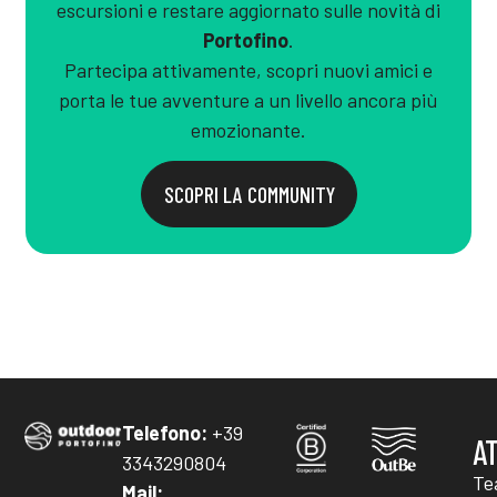
escursioni e restare aggiornato sulle novità di
Portofino
.
Partecipa attivamente, scopri nuovi amici e
porta le tue avventure a un livello ancora più
emozionante.
SCOPRI LA COMMUNITY
Telefono:
+39
A
3343290804
Te
Mail: