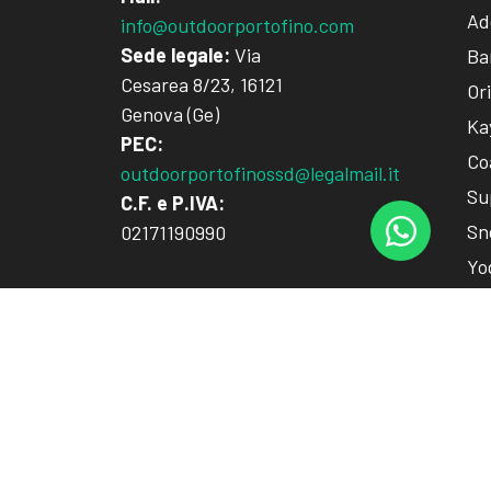
Add
info@outdoorportofino.com
Sede legale:
Via
Ba
Cesarea 8/23, 16121
Or
Genova (Ge)
Ka
PEC:
Co
outdoorportofinossd@legalmail.it
Su
C.F. e P.IVA:
Sn
02171190990
Yo
Tr