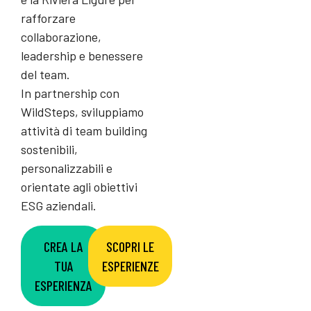
rafforzare
collaborazione,
leadership e benessere
del team.
In partnership con
WildSteps, sviluppiamo
attività di team building
sostenibili,
personalizzabili e
orientate agli obiettivi
ESG aziendali.
CREA LA
SCOPRI LE
TUA
ESPERIENZE
ESPERIENZA