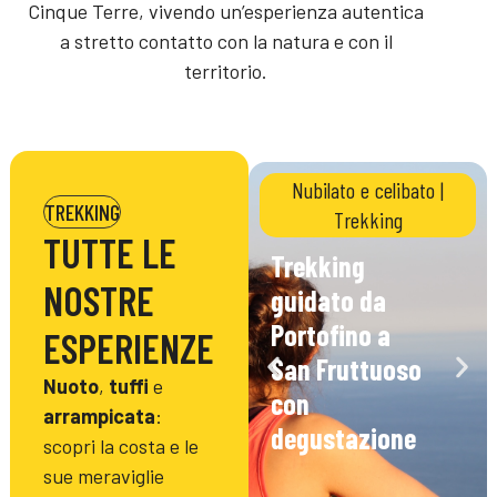
Cinque Terre, vivendo un’esperienza autentica
a stretto contatto con la natura e con il
territorio.
Nubilato e celibato
|
TREKKING
Trekking
TUTTE LE
Trekking
NOSTRE
guidato da
Portofino a
ESPERIENZE
San Fruttuoso
Nuoto
,
tuffi
e
con
arrampicata
:
degustazione
scopri la costa e le
sue meraviglie