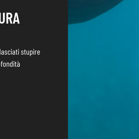
TURA
lasciati stupire
ofondità