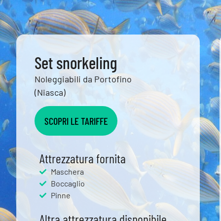
Set snorkeling
Noleggiabili da Portofino
(Niasca)
SCOPRI LE TARIFFE
Attrezzatura fornita
Maschera
Boccaglio
Pinne
Altra attrezzatura disponibile