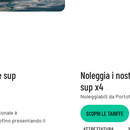
e sup
Noleggia i nos
sup x4
Noleggiabili da Portof
ionale è
SCOPRI LE TARIFFE
fino presentando il
ATTREZZATURA