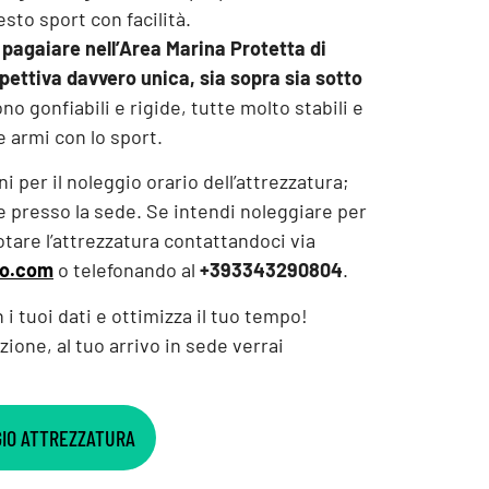
esto sport con facilità.
 pagaiare nell’Area Marina Protetta di
pettiva davvero unica, sia sopra sia sotto
no gonfiabili e rigide, tutte molto stabili e
e armi con lo sport.
per il noleggio orario dell’attrezzatura;
e presso la sede. Se intendi noleggiare per
otare l’attrezzatura contattandoci via
no.com
o telefonando al
+393343290804
.
n i tuoi dati e ottimizza il tuo tempo!
zione, al tuo arrivo in sede verrai
!
GIO ATTREZZATURA