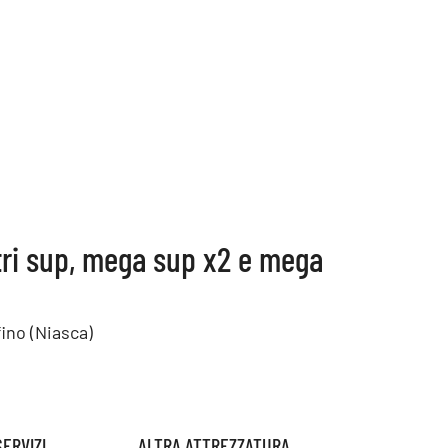
tri sup, mega sup x2 e mega
ino (Niasca)
SERVIZI
ALTRA ATTREZZATURA