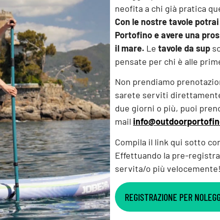
neofita a chi già pratica qu
Con le nostre tavole potrai
Portofino e avere una pros
il mare.
Le
tavole da sup
so
pensate per chi è alle prim
Non prendiamo prenotazioni 
sarete serviti direttament
due giorni o più, puoi pren
mail
info@outdoorportofi
Compila il link qui sotto co
Effettuando la pre-registra
servita/o più velocemente
REGISTRAZIONE PER NOLEG