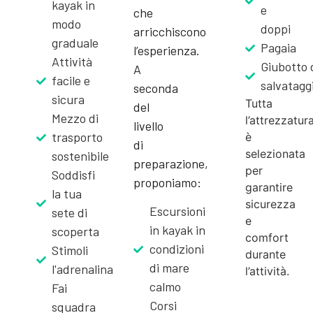
kayak in
e
che
modo
doppi
arricchiscono
graduale
Pagaia
l’esperienza.
Attività
Giubotto 
A
facile e
salvatagg
seconda
sicura
Tutta
del
Mezzo di
l’attrezzatur
livello
trasporto
è
di
selezionata
sostenibile
preparazione,
per
Soddisfi
proponiamo:
garantire
la tua
sicurezza
Escursioni
sete di
e
in kayak in
scoperta
comfort
condizioni
Stimoli
durante
di mare
l'adrenalina
l’attività.
calmo
Fai
Corsi
squadra