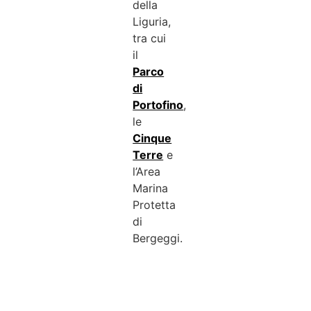
della
Liguria,
tra cui
il
Parco
di
Portofino
,
le
Cinque
Terre
e
l’Area
Marina
Protetta
di
Bergeggi.