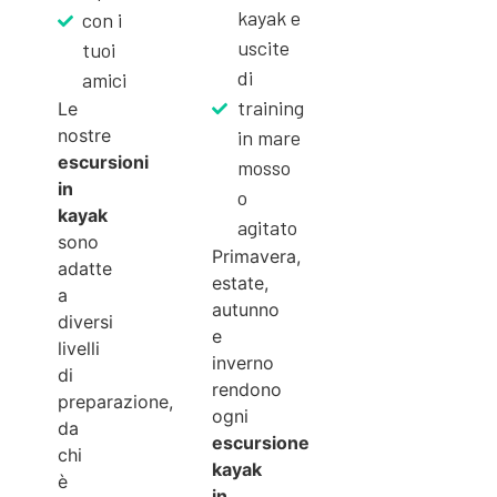
kayak e
con i
uscite
tuoi
di
amici
training
Le
nostre
in mare
escursioni
mosso
in
o
kayak
agitato
sono
Primavera,
adatte
estate,
a
autunno
diversi
e
livelli
inverno
di
rendono
preparazione,
ogni
da
escursione
chi
kayak
è
in