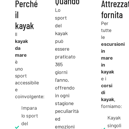
Quando
Perché
Attrezza
Lo
il
fornita
sport
kayak
Per
del
tutte
kayak
Il
le
può
kayak
escursioni
da
essere
in
mare
praticato
mare
è
365
in
uno
giorni
kayak
sport
e i
l’anno,
accessibile
corsi
offrendo
e
di
in ogni
coinvolgente:
kayak
,
stagione
forniamo:
Impara
peculiarità
lo sport
Kayak
ed
del
singoli
emozioni