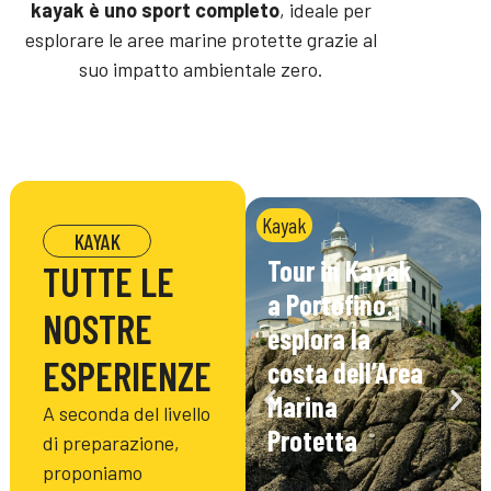
kayak è uno sport completo
, ideale per
esplorare le aree marine protette grazie al
suo impatto ambientale zero.
Kayak
KAYAK
Tour in Kayak
TUTTE LE
a Portofino:
NOSTRE
esplora la
ESPERIENZE
costa dell’Area
Marina
A seconda del livello
Protetta
di preparazione,
proponiamo