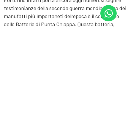
Portofino infatti porta ancora oggi numerosi segni e
testimonianze della seconda guerra mondiale. Uno dei
manufatti più importaneti dell’epoca è il complesso
delle Batterie di Punta Chiappa. Questa batteria,
costruita alla fine degli anni 30, costituiva insieme a
quelle di Arenzano, Pegli e Monte Moro il sistema
difensivo costiero del territorio di Genova.
Il complesso formato da diversi bunker, tunnel
sotteranei e casermette è stato recentemente
restaurato. Questo è sicuramente uno dei luoghi più
frequentati del parco grazie alla sua vicinanza con San
Rocco e al suo
panorama mozzafiato
. Inoltre da qui si
diramano diversi sentieri come la via panoramica per
San Fruttuoso o il ripido sentiero per Punta Chiappa.
Il sentiero per Punta Chiappa con partenza dal nuovo
centro visite delle batterie è ancora quello originale