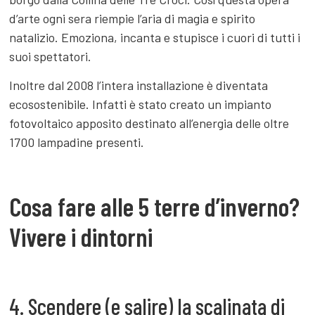
frutto di oltre 60 anni di duro lavoro e passione. Ogni
anno durante tutto il periodo dell’Avvento il presepe
con le sue 300 figure prende vita e illumina tutto il
borgo dalla Collina delle Tre Croci. Così questa opera
d’arte ogni sera riempie l’aria di magia e spirito
natalizio. Emoziona, incanta e stupisce i cuori di tutti i
suoi spettatori.
Inoltre dal 2008 l’intera installazione è diventata
ecosostenibile. Infatti è stato creato un impianto
fotovoltaico apposito destinato all’energia delle oltre
1700 lampadine presenti.
Cosa fare alle 5 terre d’inverno?
Vivere i dintorni