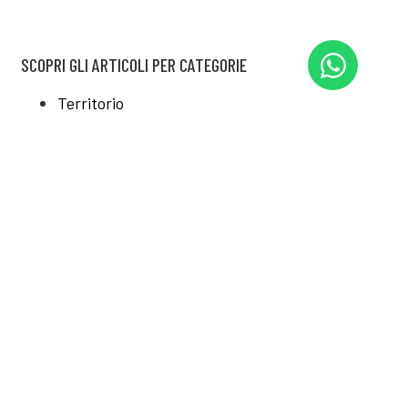
Activity Leader
COSA VUOI LEGGERE?
SCOPRI GLI ARTICOLI PER CATEGORIE
Territorio
Sport
Natura & Educazione ambientale
Filosofia & Lifestyle
Blog
ARTICOLI CORRELATI
24 Febbraio, 2026
Il richiamo del blu: