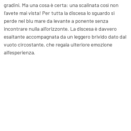
su Palmaria, Tino e Tinetto, si raggiungono i primi
gradini della lunga scalinata.
Se siete liguri alle scale ci siete abituati e non vi fate di
certo intimidire se vi dico che questa conta più di 1000
gradini. Ma una cosa è certa: una scalinata così non
l’avete mai vista! Per tutta la discesa lo sguardo si
perde nel blu mare da levante a ponente senza
incontrare nulla all’orizzonte. La discesa è davvero
esaltante accompagnata da un leggero brivido dato dal
vuoto circostante, che regala ulteriore emozione
all’esperienza.