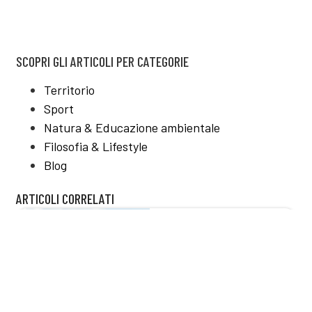
SCOPRI GLI ARTICOLI PER CATEGORIE
Territorio
Sport
Natura & Educazione ambientale
Filosofia & Lifestyle
Blog
ARTICOLI CORRELATI
24 Febbraio, 2026
Il richiamo del blu:
benefici del mare su
mente e corpo