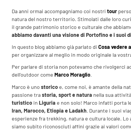
Da anni ormai accompagniamo coi nostri
tour
person
natura del nostro territorio. Stimolati dalle loro 
il grande patrimonio storico e culturale che abbia
abbiamo davanti una visione di Portofino e i suoi d
In questo blog abbiamo già parlato di
Cosa vedere a
per organizzare al meglio in modo originale la vostra
Per parlare di storia non potevamo che rivolgerci a
dell’outdoor come
Marco Moraglio
.
Marco è uno
storico
e, come noi, è amante della natu
passione tra
storia, sport e natura
nella sua attivit
turistico
in
Liguria
e non solo! Marco infatti porta 
Iran, Marocco, Etiopia e Ladakh
. Durante i suoi v
esperienze fra trekking, natura e cultura locale. L
siamo subito riconosciuti affini grazie ai valori co