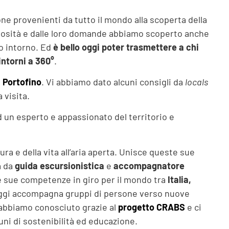
e provenienti da tutto il mondo alla scoperta della
curiosità e dalle loro domande abbiamo scoperto anche
mo intorno. Ed
è bello oggi poter trasmettere a chi
intorni a 360°
.
 Portofino
. Vi abbiamo dato alcuni consigli da
locals
 visita.
d un esperto e appassionato del territorio e
ra e della vita all’aria aperta. Unisce queste sue
à da
guida escursionistica
e
accompagnatore
le sue competenze in giro per il mondo tra
Italia,
iaggi accompagna gruppi di persone verso nuove
o abbiamo conosciuto grazie al
progetto
CRABS
e ci
muni di sostenibilità ed educazione.