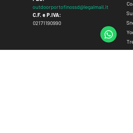
Co
outdoorportofinossd@legalmail.it
Su
C.F. e P.IVA:
Sn
02171190990
Yo
Tr