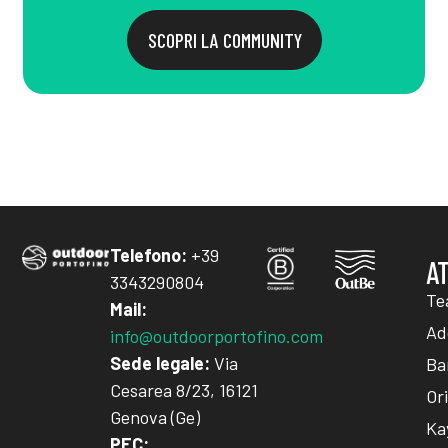
SCOPRI LA COMMUNITY
Telefono:
+39
A
3343290804
Te
Mail:
Add
info@outdoorportofino.com
Sede legale:
Via
Ba
Cesarea 8/23, 16121
Or
Genova (Ge)
Ka
PEC: