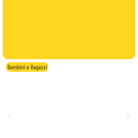
Bambini e Ragazzi
Scuola Natura: settimana di
educazione ambientale per
bambini