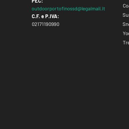
PEC:
Co
outdoorportofinossd@legalmail.it
Su
C.F. e P.IVA:
Sn
02171190990
Yo
Tr