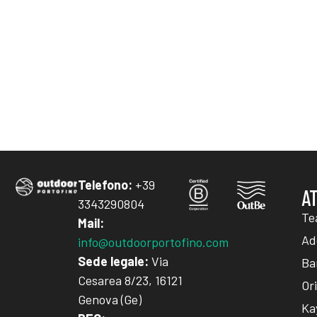
Telefono:
+39
A
3343290804
Te
Mail:
Add
info@outdoorportofino.com
Sede legale:
Via
Ba
Cesarea 8/23, 16121
Or
Genova (Ge)
Ka