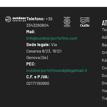
Telefono:
+39
A
3343290804
Te
Mail:
Add
info@outdoorportofino.com
Sede legale:
Via
Ba
Cesarea 8/23, 16121
Or
Genova (Ge)
Ka
PEC:
Co
outdoorportofinossd@legalmail.it
Su
C.F. e P.IVA:
Sn
02171190990
Yo
Tr